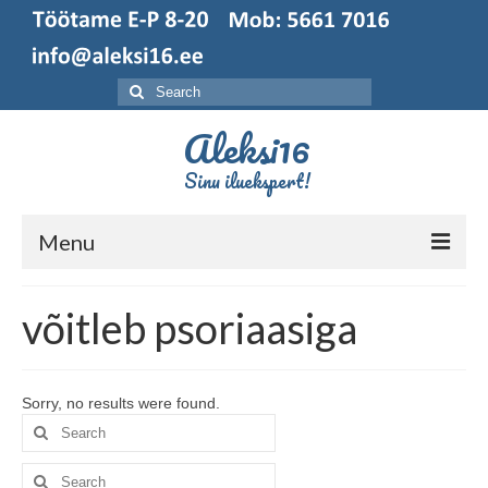
Search
for:
Aleksi16
Sinu iluekspert!
Menu
Esileht
võitleb psoriaasiga
Broneerimine
Sorry, no results were found.
Search
for:
Search