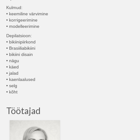
Kulmud:
• keemiline värvimine
• korrigeerimine
• modelleerimine
Depilatsioon:
• bikiinipiirkond
• Brasiiliabikiini
• bikiini disain
• nägu
• käed
• jalad
• kaenlaalused
• selg
• kõht
Töötajad