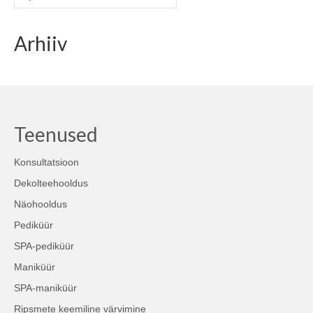
for:
Arhiiv
Teenused
Konsultatsioon
Dekolteehooldus
Näohooldus
Pediküür
SPA-pediküür
Maniküür
SPA-maniküür
Ripsmete keemiline värvimine