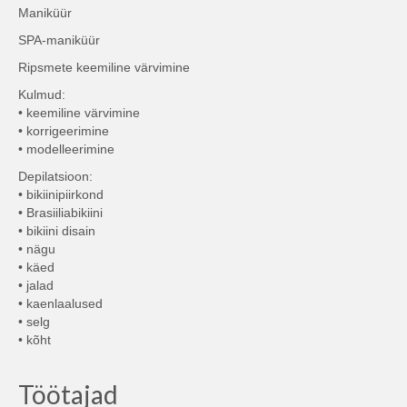
Maniküür
SPA-maniküür
Ripsmete keemiline värvimine
Kulmud:
• keemiline värvimine
• korrigeerimine
• modelleerimine
Depilatsioon:
• bikiinipiirkond
• Brasiiliabikiini
• bikiini disain
• nägu
• käed
• jalad
• kaenlaalused
• selg
• kõht
Töötajad