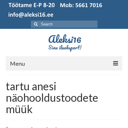
Search
for:
Aleksi16
Sinu iluekspert!
Menu
Esileht
tartu anesi
Broneerimine
näohooldustoodete
müük