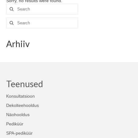
Sorry, no results were found.
Search
for:
Search
for:
Arhiiv
Teenused
Konsultatsioon
Dekolteehooldus
Näohooldus
Pediküür
SPA-pediküür