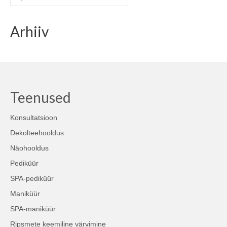
for:
Arhiiv
Teenused
Konsultatsioon
Dekolteehooldus
Näohooldus
Pediküür
SPA-pediküür
Maniküür
SPA-maniküür
Ripsmete keemiline värvimine