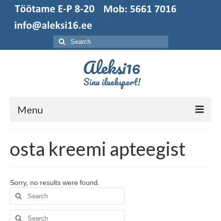
Search
for:
Aleksi16
Sinu iluekspert!
Menu
Esileht
osta kreemi apteegist
Broneerimine
Sorry, no results were found.
Search
for:
Search