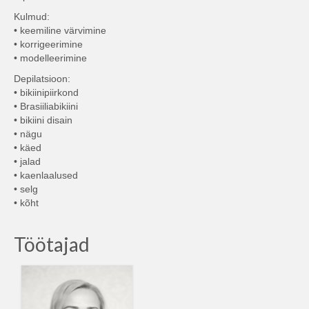
Kulmud:
• keemiline värvimine
• korrigeerimine
• modelleerimine
Depilatsioon:
• bikiinipiirkond
• Brasiiliabikiini
• bikiini disain
• nägu
• käed
• jalad
• kaenlaalused
• selg
• kõht
Töötajad