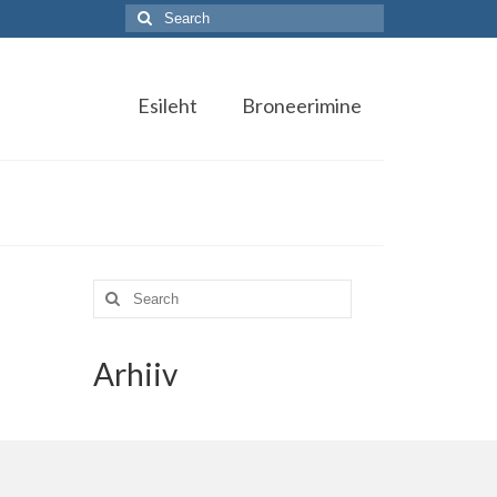
Search
for:
Esileht
Broneerimine
Search
for:
Arhiiv