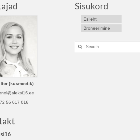
tajad
Sisukord
Esileht
Broneerimine
Search
for:
lter (kosmeetik)
 enel@aleksi16.ee
72 56 617 016
takt
si16