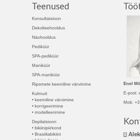
Teenused
Töö
Konsultatsioon
Dekolteehooldus
Näohooldus
Pediküür
SPA-pediküür
Maniküür
SPA-maniküür
Enel Mö
Ripsmete keemiline värvimine
E-post:
Kulmud:
• keemiline värvimine
Mob: +3
• korrigeerimine
• modelleerimine
Kon
Depilatsioon:
• bikiinipiirkond
Alek
• Brasiiliabikiini